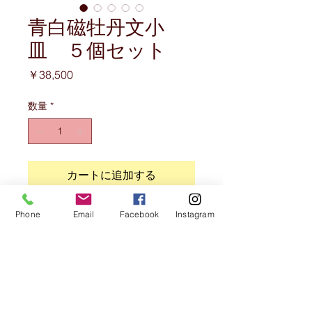
青白磁牡丹文小
皿 ５個セット
価
￥38,500
格
数量
*
カートに追加する
Phone
Email
Facebook
Instagram
商品情報
牡丹の花を彫、青白で表現
サイズ
径１０．７ｃｍ 高さ２．５ｃｍ
注意事項