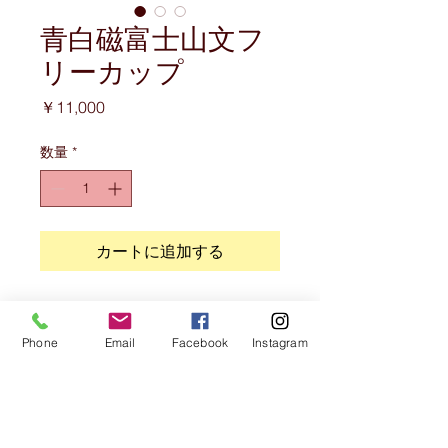
青白磁富士山文フ
リーカップ
価
￥11,000
格
数量
*
カートに追加する
Phone
Email
Facebook
Instagram
商品情報
絵柄をより鮮明に表すのに青の釉でか
サイズ
け分けをしている。