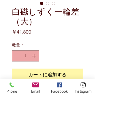
白磁しずく一輪差
（大）
価
￥41,800
格
数量
*
カートに追加する
Phone
Email
Facebook
Instagram
商品情報
しずくの形をイメージした一輪差
サイズ
径９．６ｃｍ 高さ１６．８ｃｍ
注意事項