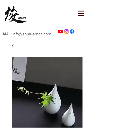
MAIL:info@shun-emon.com