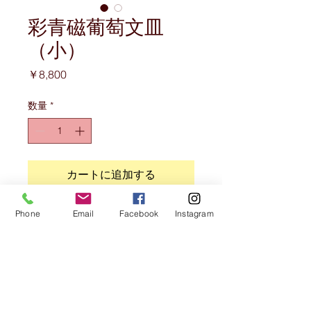
彩青磁葡萄文皿
（小）
価
￥8,800
格
数量
*
カートに追加する
Phone
Email
Facebook
Instagram
商品情報
手ろくろにて制作
サイズ
縦 8．8ｃｍ 横20．7 高さ 1．6
注意事項
ｃｍ（小）