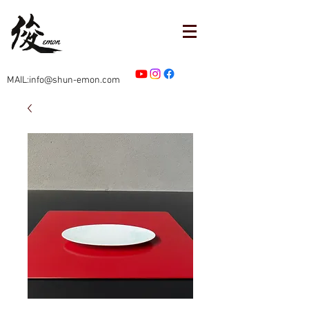
MAIL:info@shun-emon.com