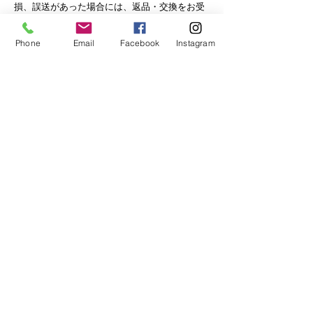
損、誤送があった場合には、返品・交換をお受
けいたします。
商品到着後７日以内に必ず詳細を明記の上、
メ
Phone
Email
Facebook
Instagram
ール
にてご連絡ください。
弊社にて商品を確認させて頂いた後、返品・交
換の手続きをとらせて頂きます。
返送・再送に要する送料を当社負担の上、良品
と交換いたします。
※交換商品が用意できない場合は、全額返済と
させて頂きます。ご理解の上ご了承ください。
また、返金には2～3週間ほどお時間をいただい
ております。
キャンセルに関して
売買契約成立後、お客様のご都合による注文の
キャンセルは一切お受けいたしません。予めご
了承ください。
Copyrigh© SHUN EMON. ALL
RIGTHS RESERVED.